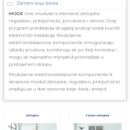
Zameni boju bloka
MODE
čine modularni elementi (sklopke,
regulatori, priključnice), prirubnice i ramovi. Ovaj
program predstavlja drugačiji pristup izradi kućnih
električnih instalacija. Modularne
elektroinstalacione komponente omogućavaju
uštedu prostora, kombinuju se po želji korisnika i
mogu se naknadno menjati ili premeštati u
postojećem sklopu.
Modularne elektrionstalacione komponente ili
skraćeno moduli (sklopke, regulatori, priključnice)
izrađuju se u dve osnovne boje: bela i antacit.
Sklopke
Taster-sklopke