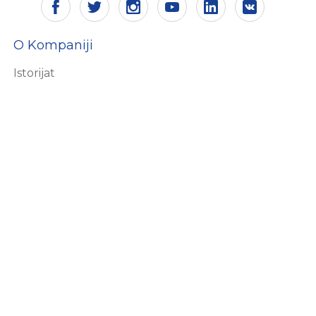
O Kompaniji
Istorijat
Vizija i misija
Sertifikati
Društvena odgovornost
Ekologija
Ljudski resursi
Zašto Aling Conel
Proizvodi
Sklopke i priključnice
Priključni pribor