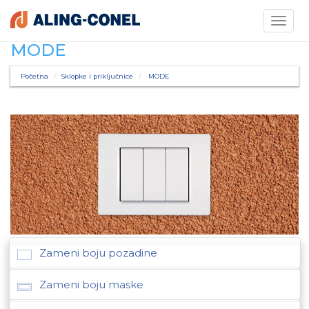
Toggle
navigati
MODE
Početna
Sklopke i priključnice
MODE
Zameni boju pozadine
Zameni boju maske