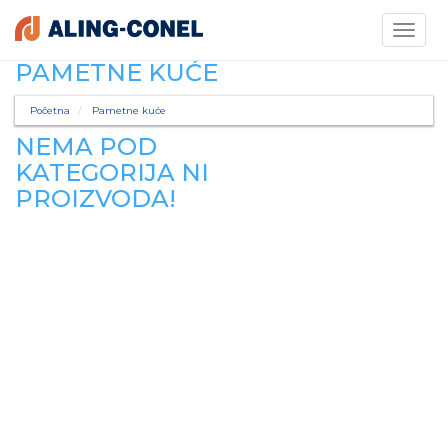
Toggle
navigati
PAMETNE KUĆE
Početna
Pametne kuće
NEMA POD
KATEGORIJA NI
PROIZVODA!