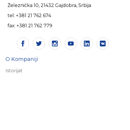
Železnička 10, 21432 Gajdobra, Srbija
tel: +381 21 762 674
fax: +381 21 762 779
O Kompaniji
Istorijat
Vizija i misija
Sertifikati
Društvena odgovornost
Ekologija
Ljudski resursi