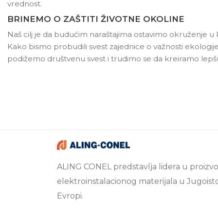
vrednost.
BRINEMO O ZAŠTITI ŽIVOTNE OKOLINE
Naš cilj je da budućim naraštajima ostavimo okruženje u 
Kako bismo probudili svest zajednice o važnosti ekologij
podižemo društvenu svest i trudimo se da kreiramo lep
ALING CONEL predstavlja lidera u proizvo
elektroinstalacionog materijala u Jugoist
Evropi.