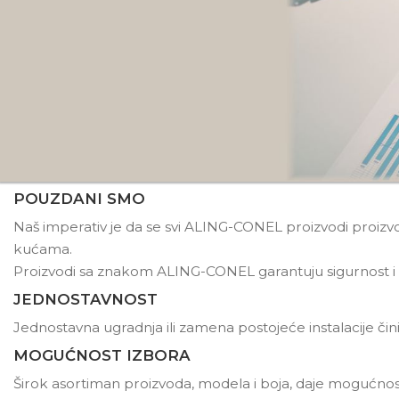
POUZDANI SMO
Naš imperativ je da se svi ALING-CONEL proizvodi proizvode 
kućama.
Proizvodi sa znakom ALING-CONEL garantuju sigurnost i 
JEDNOSTAVNOST
Jednostavna ugradnja ili zamena postojeće instalacije či
MOGUĆNOST IZBORA
Širok asortiman proizvoda, modela i boja, daje mogućnos