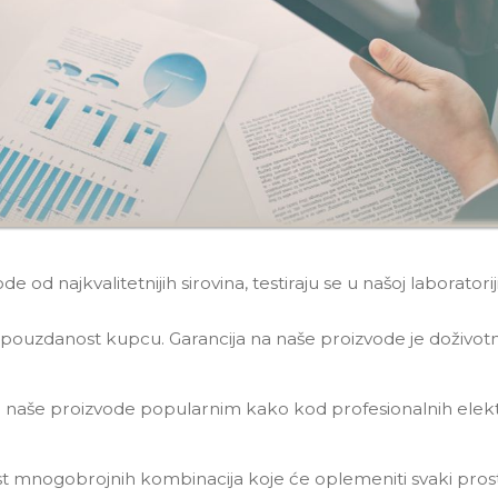
od najkvalitetnijih sirovina, testiraju se u našoj laboratori
pouzdanost kupcu. Garancija na naše proizvode je doživotn
ni naše proizvode popularnim kako kod profesionalnih elektr
t mnogobrojnih kombinacija koje će oplemeniti svaki prost