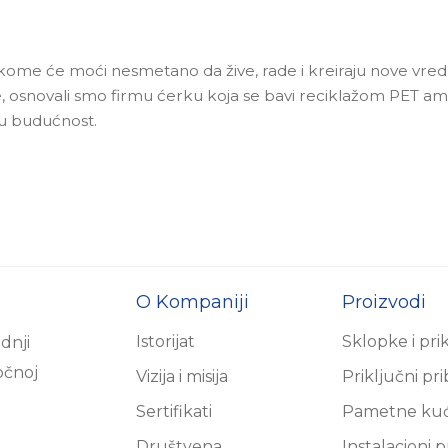
kome će moći nesmetano da žive, rade i kreiraju nove vredn
e, osnovali smo firmu ćerku koja se bavi reciklažom PET amb
šu budućnost.
O Kompaniji
Proizvodi
Istorijat
Sklopke i pri
dnji
očnoj
Vizija i misija
Priključni pr
Sertifikati
Pametne ku
Društvena
Instalacioni p