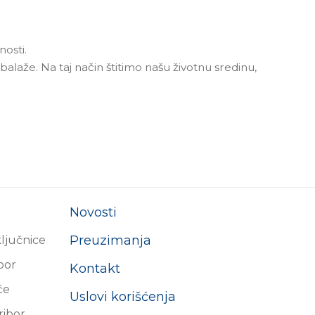
osti.
alaže. Na taj način štitimo našu životnu sredinu,
Novosti
Preuzimanja
ključnice
ibor
Kontakt
će
Uslovi korišćenja
ribor