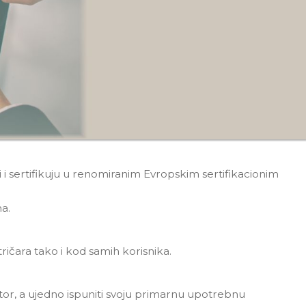
ji i sertifikuju u renomiranim Evropskim sertifikacionim
a.
ičara tako i kod samih korisnika.
or, a ujedno ispuniti svoju primarnu upotrebnu