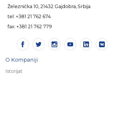
Železnička 10, 21432 Gajdobra, Srbija
tel: +381 21 762 674
fax: +381 21 762 779
O Kompaniji
Istorijat
Vizija i misija
Sertifikati
Društvena odgovornost
Ekologija
Ljudski resursi