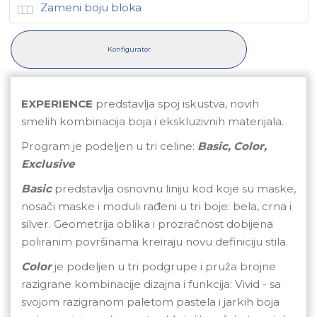
Zameni boju bloka
Konfigurator
EXPERIENCE
predstavlja spoj iskustva, novih
smelih kombinacija boja i ekskluzivnih materijala.
Program je podeljen u tri celine:
Basic, Color,
Exclusive
Basic
predstavlja osnovnu liniju kod koje su maske,
nosači maske i moduli rađeni u tri boje: bela, crna i
silver. Geometrija oblika i prozračnost dobijena
poliranim površinama kreiraju novu definiciju stila.
Color
je podeljen u tri podgrupe i pruža brojne
razigrane kombinacije dizajna i funkcija: Vivid - sa
svojom razigranom paletom pastela i jarkih boja