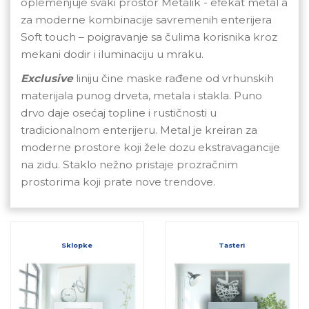
oplemenjuje svaki prostor Metalik - efekat metal a
za moderne kombinacije savremenih enterijera
Soft touch – poigravanje sa čulima korisnika kroz
mekani dodir i iluminaciju u mraku.
Exclusive
liniju čine maske rađene od vrhunskih
materijala punog drveta, metala i stakla. Puno
drvo daje osećaj topline i rustičnosti u
tradicionalnom enterijeru. Metal je kreiran za
moderne prostore koji žele dozu ekstravagancije
na zidu. Staklo nežno pristaje prozračnim
prostorima koji prate nove trendove.
Sklopke
Tasteri