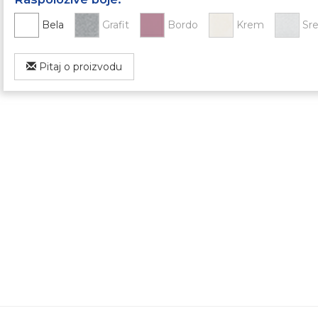
Bela
Grafit
Bordo
Krem
Sr
Pitaj o proizvodu