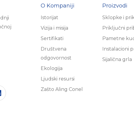
O Kompaniji
Proizvodi
Istorijat
Sklopke i pri
dnji
očnoj
Vizija i misija
Priključni pr
Sertifikati
Pametne ku
Društvena
Instalacioni p
odgovornost
Sijalična grla
Ekologija
Ljudski resursi
Zašto Aling Conel