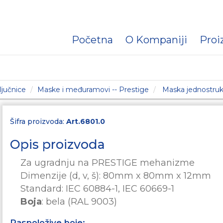
Početna
O Kompaniji
Proi
ljučnice
Maske i međuramovi -- Prestige
Maska jednostru
Šifra proizvoda:
Art.6801.0
Opis proizvoda
Za ugradnju na PRESTIGE mehanizme
Dimenzije (d, v, š): 80mm x 80mm x 12mm
Standard: IEC 60884-1,
IEC 60669-1
Boja
:
bela (RAL 9003)
Raspoložive boje: