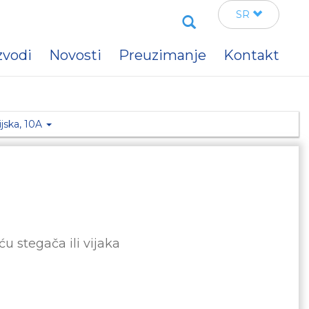
Search
SR
zvodi
Novosti
Preuzimanje
Kontakt
ijska, 10A
 stegača ili vijaka