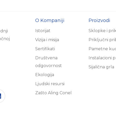
O Kompaniji
Proizvodi
Istorijat
Sklopke i pri
dnji
očnoj
Vizija i misija
Priključni pr
Sertifikati
Pametne ku
Društvena
Instalacioni p
odgovornost
Sijalična grla
Ekologija
Ljudski resursi
Zašto Aling Conel