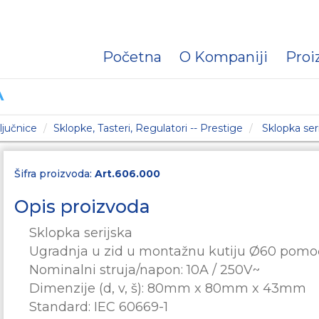
Početna
O Kompaniji
Proi
A
ljučnice
Sklopke, Tasteri, Regulatori -- Prestige
Sklopka ser
Šifra proizvoda:
Art.606.000
Opis proizvoda
Sklopka serijska
Ugradnja u zid u montažnu kutiju Ø60 pomoću
Nominalni struja/napon: 10A / 250V~
Dimenzije (d, v, š): 80mm x 80mm x 43mm
Standard: IEC 60669-1