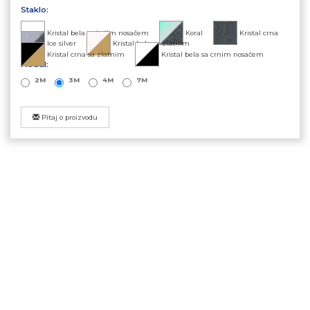
Staklo:
Kristal bela sa belim nosačem
Koral
Kristal crna
Ice silver
Kristal bela sa zlatnim
Kristal crna sa zlatnim
Kristal bela sa crnim nosačem
Modul:
2M
3M
4M
7M
Pitaj o proizvodu