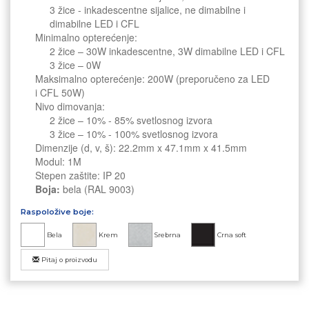
3 žice -
inkadescentne sijalice
, ne dimabilne i
dimabilne LED i CFL
Minimalno opterećenje:
2 žice – 30W
inkadescentne
, 3W dimabilne LED i CFL
3 žice – 0W
Maksimalno opterećenje: 200W (preporučeno za LED
i CFL 50W)
Nivo dimovanja:
2 žice – 10% - 85% svetlosnog izvora
3 žice – 10% - 100% svetlosnog izvora
Dimenzije (d, v, š): 22.2mm x
47.1mm
x 41.5mm
Modul: 1M
Stepen zaštite: IP 20
Boja:
bela (RAL 9003)
Raspoložive boje:
Bela
Krem
Srebrna
Crna soft
Pitaj o proizvodu