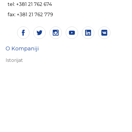
tel: +381 21 762 674
fax: +381 21 762 779
O Kompaniji
Istorijat
Vizija i misija
Sertifikati
Društvena odgovornost
Ekologija
Ljudski resursi
Zašto Aling Conel