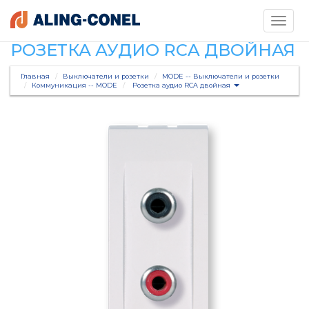
Toggle
navigati
РОЗЕТКА АУДИО RCA ДВОЙНАЯ
Главная
Выключатели и розетки
MODE -- Выключатели и розетки
Коммуникация -- MODE
Розетка аудио RCA двойная