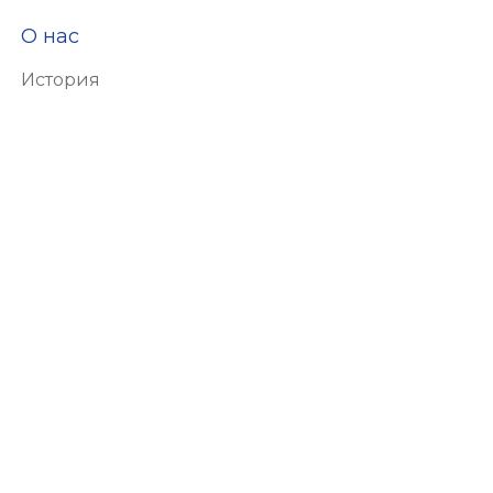
О нас
История
Видение и миссия
Сертификаты
Ответственность
Экология
Человеческие ресурсы
Почему ALING-CONEL
Продукция
Выключатели и розетки
Соединительная продукция
Умный дом