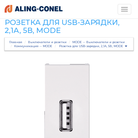
Toggle
navigati
РОЗЕТКА ДЛЯ USB-ЗАРЯДКИ,
2,1A, 5В, MODE
Главная
Выключатели и розетки
MODE -- Выключатели и розетки
Коммуникация -- MODE
Розетка для USB-зарядки, 2,1A, 5В, MODE