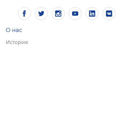
О нас
История
Видение и миссия
Сертификаты
Ответственность
Экология
Человеческие ресурсы
Почему ALING-CONEL
Продукция
Выключатели и розетки